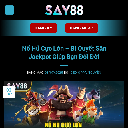
Bỏ
qua
nội
dung
ĐĂNG KÝ
ĐĂNG NHẬP
Nổ Hũ Cực Lớn – Bí Quyết Săn
Jackpot Giúp Bạn Đổi Đời
ĐĂNG VÀO
03/07/2025
BỞI
CEO OPPA NGUYỄN
03
Th7