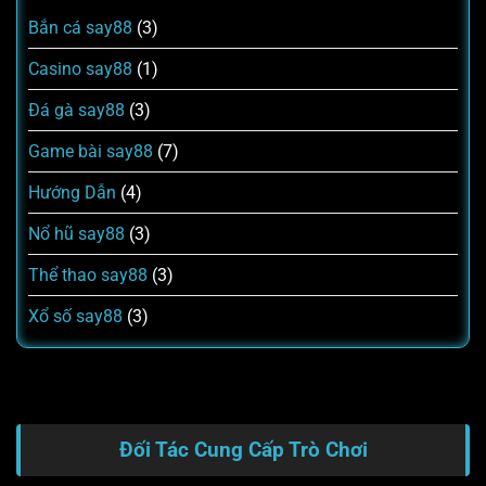
Chóng,
Quả
An
Bắn cá say88
(3)
Nhất
Toàn
Và
Casino say88
(1)
Hiệu
Quả
Đá gà say88
(3)
Game bài say88
(7)
Hướng Dẫn
(4)
Nổ hũ say88
(3)
Thể thao say88
(3)
Xổ số say88
(3)
Đối Tác Cung Cấp Trò Chơi