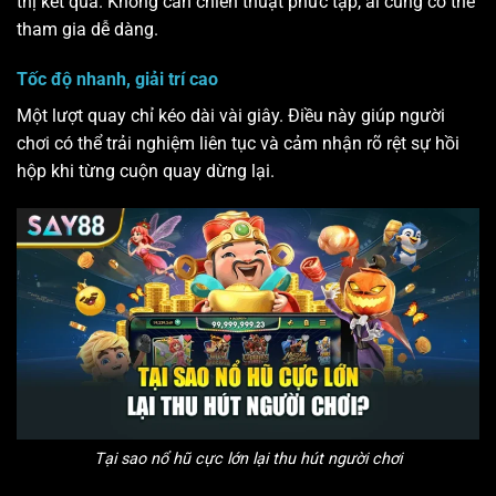
thị kết quả. Không cần chiến thuật phức tạp, ai cũng có thể
tham gia dễ dàng.
Tốc độ nhanh, giải trí cao
Một lượt quay chỉ kéo dài vài giây. Điều này giúp người
chơi có thể trải nghiệm liên tục và cảm nhận rõ rệt sự hồi
hộp khi từng cuộn quay dừng lại.
Tại sao nổ hũ cực lớn lại thu hút người chơi