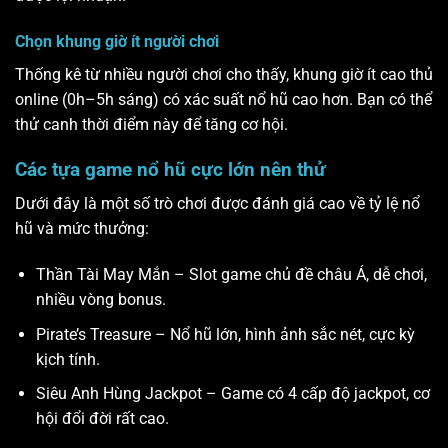
Chọn khung giờ ít người chơi
Thống kê từ nhiều người chơi cho thấy, khung giờ ít cao thủ
online (0h–5h sáng) có xác suất nổ hũ cao hơn. Bạn có thể
thử canh thời điểm này để tăng cơ hội.
Các tựa game nổ hũ cực lớn nên thử
Dưới đây là một số trò chơi được đánh giá cao về tỷ lệ nổ
hũ và mức thưởng:
Thần Tài May Mắn – Slot game chủ đề châu Á, dễ chơi,
nhiều vòng bonus.
Pirate’s Treasure – Nổ hũ lớn, hình ảnh sắc nét, cực kỳ
kịch tính.
Siêu Anh Hùng Jackpot – Game có 4 cấp độ jackpot, cơ
hội đổi đời rất cao.