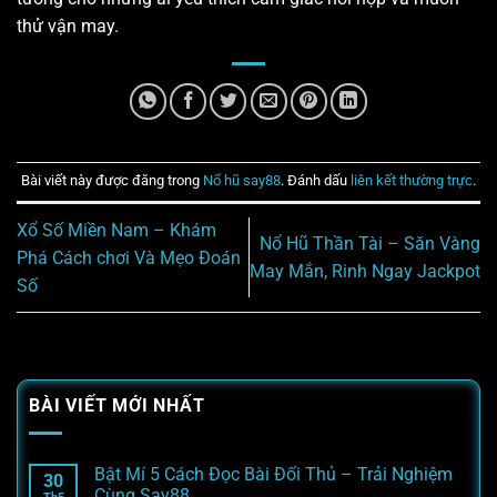
thử vận may.
Bài viết này được đăng trong
Nổ hũ say88
. Đánh dấu
liên kết thường trực
.
Xổ Số Miền Nam – Khám
Nổ Hũ Thần Tài – Săn Vàng
Phá Cách chơi Và Mẹo Đoán
May Mắn, Rinh Ngay Jackpot
Số
BÀI VIẾT MỚI NHẤT
Bật Mí 5 Cách Đọc Bài Đối Thủ – Trải Nghiệm
30
Cùng Say88