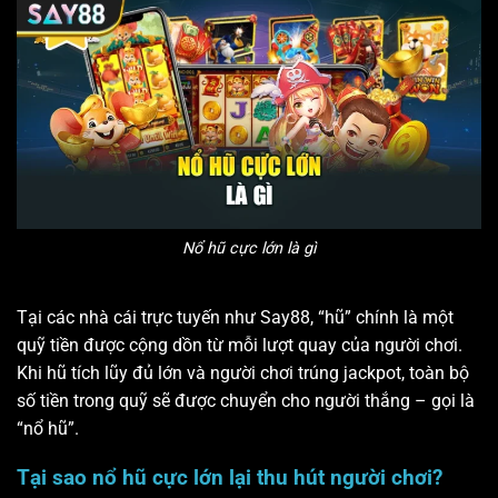
Nổ hũ cực lớn là gì
Tại các nhà cái trực tuyến như Say88, “hũ” chính là một
quỹ tiền được cộng dồn từ mỗi lượt quay của người chơi.
Khi hũ tích lũy đủ lớn và người chơi trúng jackpot, toàn bộ
số tiền trong quỹ sẽ được chuyển cho người thắng – gọi là
“nổ hũ”.
Tại sao nổ hũ cực lớn lại thu hút người chơi?