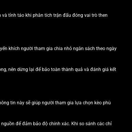
và tỉnh táo khi phân tích trận đấu đóng vai trò then
yến khích người tham gia chia nhỏ ngân sách theo ngày
ọng, nên dừng lại để bảo toàn thành quả và đánh giá kết
thông tin này sẽ giúp người tham gia lựa chọn kèo phù
iều nguồn để đảm bảo độ chính xác. Khi so sánh các chỉ