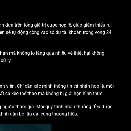
dựa trên tổng giá trị cược hợp lệ, giúp giảm thiểu rủi
iền sẽ tự động cộng vào số dư tài khoản trong vòng 24
hạn mà không lo lắng quá nhiều về thiệt hại không
xử lý.
h viên. Chỉ cần xác minh thông tin cá nhân hợp lệ, mỗi
 cả kèo thể thao mà không bị giới hạn hình thức.
g người tham gia. Mọi quy trình nhận thưởng đều được
 định gắn bó lâu dài cùng thương hiệu.