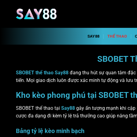
Bỏ
qua
nội
dung
SAY88
THỂ THAO
SBOBET Th
SBOBET thể thao Say88
đang thu hút sự quan tâm đặc b
tiến. Mọi giao dịch luôn được xác minh tự động và lưu t
Kho kèo phong phú tại SBOBET t
SBOBET thể thao tại
Say88
gây ấn tượng mạnh khi cập n
cược đa dạng đi kèm tỷ lệ trả thưởng cao giúp nâng tầm 
Bảng tỷ lệ kèo minh bạch