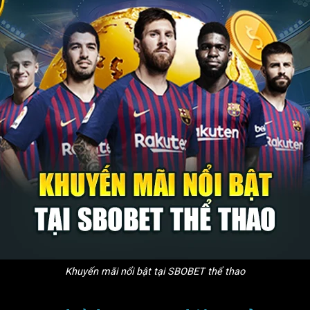
Khuyến mãi nổi bật tại SBOBET thể thao