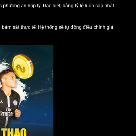
 phương án hợp lý. Đặc biệt, bảng tỷ lệ luôn cập nhật
bám sát thực tế. Hệ thống sẽ tự động điều chỉnh giá