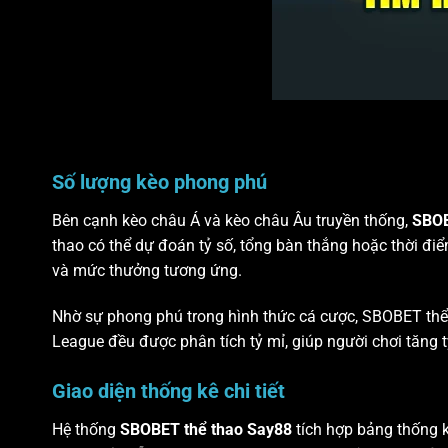
Số lượng kèo phong phú
Bên cạnh kèo châu Á và kèo châu Âu truyền thống,
SBOB
thao có thể dự đoán tỷ số, tổng bàn thắng hoặc thời điể
và mức thưởng tương ứng.
Nhờ sự phong phú trong hình thức cá cược, SBOBET thể 
League đều được phân tích tỷ mỉ, giúp người chơi tăng t
Giao diện thống kê chi tiết
Hệ thống
SBOBET thể thao Say88
tích hợp bảng thống k